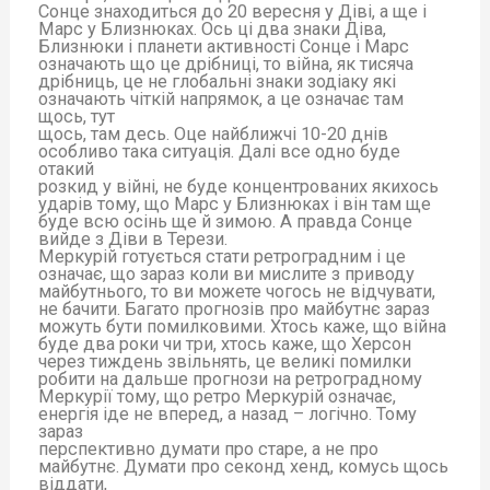
Сонце знаходиться до 20 вересня у Діві, а ще і
Марс у Близнюках. Ось ці два знаки Діва,
Близнюки і планети активності Сонце і Марс
означають що це дрібниці, то війна, як тисяча
дрібниць, це не глобальні знаки зодіаку які
означають чіткій напрямок, а це означає там
щось, тут
щось, там десь. Оце найближчі 10-20 днів
особливо така ситуація. Далі все одно буде
отакий
розкид у війні, не буде концентрованих якихось
ударів тому, що Марс у Близнюках і він там ще
буде всю осінь ще й зимою. А правда Сонце
вийде з Діви в Терези.
Меркурій готується стати ретроградним і це
означає, що зараз коли ви мислите з приводу
майбутнього, то ви можете чогось не відчувати,
не бачити. Багато прогнозів про майбутнє зараз
можуть бути помилковими. Хтось каже, що війна
буде два роки чи три, хтось каже, що Херсон
через тиждень звільнять, це великі помилки
робити на дальше прогнози на ретроградному
Меркурії тому, що ретро Меркурій означає,
енергія іде не вперед, а назад – логічно. Тому
зараз
перспективно думати про старе, а не про
майбутнє. Думати про секонд хенд, комусь щось
віддати,