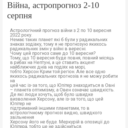
Війна, астропрогноз 2-10
серпня
Астрологічний прогноз війни з 2 по 10 вересня
2022 року.
Немає таких планет які б були у радикальних
знаках зодіаку, тому я не прогнозую якихось
радикальних змін у війні в вересні.
Чому цей прогноз саме до 10 вересня?
Тому, що 10 вересня буде повня, повний місяць
в рибах на Нептуні, а це ставить акцент
найближчих днів на подіях на морі,
тобто Херсон Крим той регіон. Але все одно
якихось радикальних прогнозів я не можу робити
на
цей час із-за того, що Юпітер знаходиться в Овні
– планета оптимізму, а Овен означає швидкість.
Де які люди хочуть, щоб було швидке
визволення Херсону, але із-за того, що цей
Юпітер не
підтриманий іншими планетами, то в
астрологічному прогнозі видно, швидкого
звільнення
Херсону його не буде. Меркурій в опозиції до
Юпітера, тобто це не здійсниться.