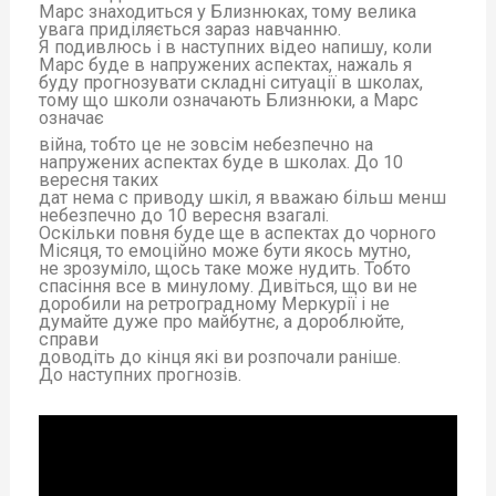
Марс знаходиться у Близнюках, тому велика
увага приділяється зараз навчанню.
Я подивлюсь і в наступних відео напишу, коли
Марс буде в напружених аспектах, нажаль я
буду прогнозувати складні ситуації в школах,
тому що школи означають Близнюки, а Марс
означає
війна, тобто це не зовсім небезпечно на
напружених аспектах буде в школах. До 10
вересня таких
дат нема с приводу шкіл, я вважаю більш менш
небезпечно до 10 вересня взагалі.
Оскільки повня буде ще в аспектах до чорного
Місяця, то емоційно може бути якось мутно,
не зрозуміло, щось таке може нудить. Тобто
спасіння все в минулому. Дивіться, що ви не
доробили на ретроградному Меркурії і не
думайте дуже про майбутнє, а дороблюйте,
справи
доводіть до кінця які ви розпочали раніше.
До наступних прогнозів.