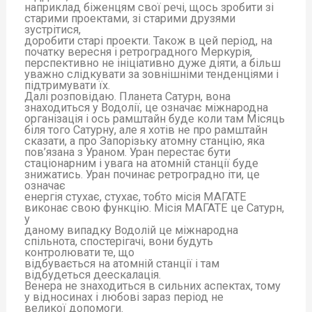
наприклад біженцям свої речі, щось зробити зі
старими проектами, зі старими друзями
зустрітися,
доробити старі проекти. Також в цей період, на
початку вересня і ретроградного Меркурія,
перспективно не ініціативно дуже діяти, а більш
уважно слідкувати за зовнішніми тенденціями і
підтримувати їх.
Далі розповідаю. Планета Сатурн, вона
знаходиться у Водолії, це означає міжнародна
організація і ось рамштайн буде коли там Місяць
біля того Сатурну, але я хотів не про рамштайн
сказати, а про Запорізьку атомну станцію, яка
пов’язана з Ураном. Уран перестає бути
стаціонарним і увага на атомній станції буде
знижатись. Уран починає ретроградно іти, це
означає
енергія стухає, стухає, тобто місія МАГАТЕ
виконає свою функцію. Місія МАГАТЕ це Сатурн,
у
даному випадку Водолій це міжнародна
спільнота, спостерігачі, вони будуть
контролювати те, що
відбувається на атомній станції і там
відбудеться деескалація.
Венера не знаходиться в сильних аспектах, тому
у відносинах і любові зараз період не
великої допомоги.