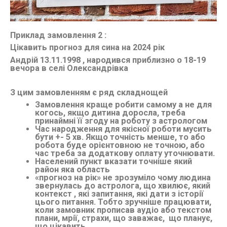
Приклад замовлення 2 :
Цікавить прогноз для сина на 2024 рік
Андрій 13.11.1998 , народився приблизно о 18-19
вечора в селі Олександрівка
З цим замовленням є ряд складнощей
Замовлення краще робити самому а не для
когось, якщо дитина доросла, треба
принаймні її згоду на роботу з астрологом
Час народження для якісної роботи мусить
бути +- 5 хв. Якщо точність менше, то або
робота буде орієнтовною не точною, або
час треба за додаткову оплату уточнювати.
Населений пункт вказати точніше який
район яка область
«прогноз на рік» не зрозуміло чому людина
звернулась до астролога, що хвилює, який
контекст , які запитання, які дати з історії
цього питання. Тобто зручніше працювати,
коли замовник прописав аудіо або текстом
плани, мрії, страхи, що заважає, що планує,
що цікавить…