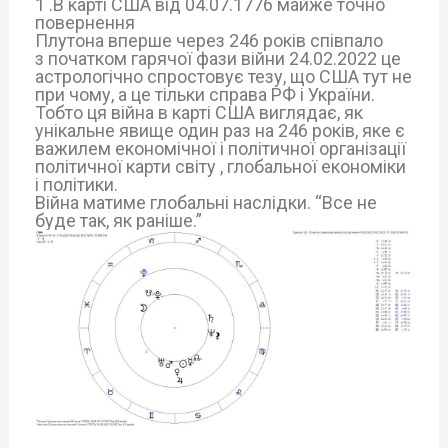
1 .В карті США від 04.07.1776 майже точно
повернення
Плутона вперше через 246 років співпало
з початком гарячої фази війни 24.02.2022 це
астрологічно спростовує тезу, що США тут не
при чому, а це тільки справа РФ і України.
Тобто ця війна в карті США виглядає, як
унікальне явище один раз на 246 років, яке є
важилем економічної і політичної організації
політичної карти світу , глобальної економіки
і політики.
Війна матиме глобальні наслідки. “Все не
буде так, як раніше.”