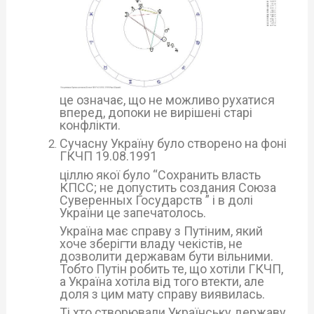
це означає, що не можливо рухатися
вперед, допоки не вирішені старі
конфлікти.
Сучасну Україну було створено на фоні
ГКЧП 19.08.1991
ціллю якої було “Сохранить власть
КПСС; не допустить создания Союза
Суверенных Государств ” і в долі
України це запечатолось.
Україна має справу з Путіним, який
хоче зберігти владу чекістів, не
дозволити державам бути вільними.
Тобто Путін робить те, що хотіли ГКЧП,
а Україна хотіла від того втекти, але
доля з цим мату справу виявилась.
Ті хто створювали Українську державу