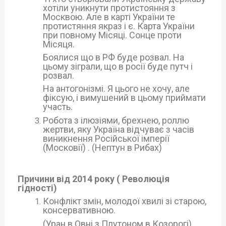
хотіли уникнути протистояння з
Москвою. Але в карті України те
протистяння якраз і є. Карта України
при повному Місяці. Сонце проти
Місяця.
Боялися що в РФ буде розвал. На
цьому зіграли, що в росії буде путч і
розвал.
На антогонізмі. Я цього не хочу, але
фіксую, і вимушений в цьому приймати
участь.
Робота з ілюзіями, брехнею, роллю
жертви, яку Україна відчуває з часів
виникнення Російської імперії
(Московії) . (Нептун в Рибах)
Причини від 2014 року ( Революція
гідності)
Конфлікт змін, молодої хвилі зі старою,
консервативною.
(Уран в Овні з Плутоном в Козорогі)