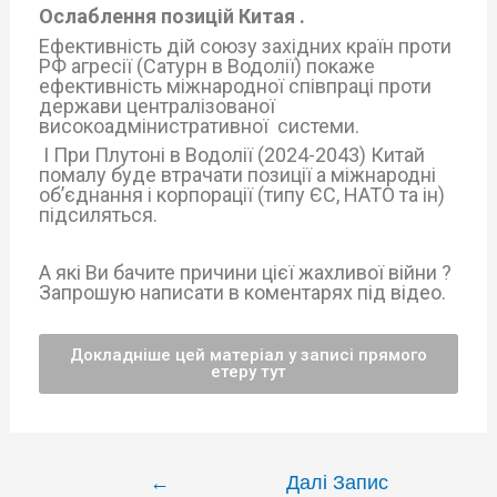
Ослаблення позицій Китая .
Ефективність дій союзу західних країн проти
РФ агресії (Сатурн в Водолії) покаже
ефективність міжнародної співпраці проти
держави централізованої
високоадмінистративної системи.
І При Плутоні в Водолії (2024-2043) Китай
помалу буде втрачати позиції а міжнародні
об’єднання і корпорації (типу ЄС, НАТО та ін)
підсиляться.
А які Ви бачите причини цієї жахливої війни ?
Запрошую написати в коментарях під відео.
Докладніше цей матеріал у записі прямого
етеру тут
←
Далі Запис