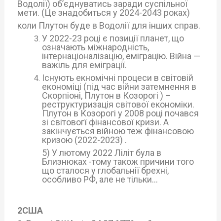
Водолії) об’єднуватись заради суспільної
мети. (Це знадобиться у 2024-2043 роках)
коли Плутон буде в Водолії для інших справ.
У 2022-23 році є позиції планет, що
означають міжнародність,
інтернаціоналізацію, еміграцію. Війна —
важіль для еміграції.
Існують екномічні процеси в світовій
економіці (під час війни затемнення в
Скорпіоні, Плутон в Козорогі ) –
реструктуризація світової економіки.
Плутон в Козорогі у 2008 році почався
зі світовогї фінансової кризи. А
закінчується війною теж фінансовою
кризою (2022-2023) .
5) У лютому 2022 Ліліт була в
Близнюках -тому також причини того
що сталося у глобальнії брехні,
особливо РФ, але не тільки…
2
США