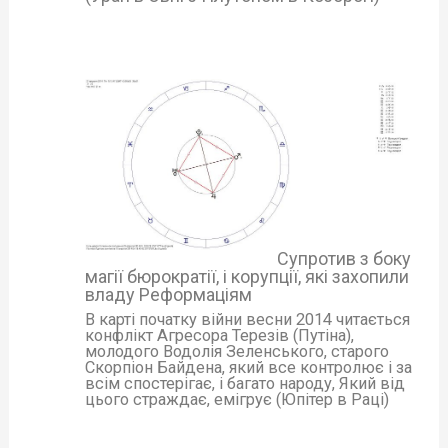
Супротив з боку
магії бюрократії, і корупції, які захопили
владу Реформаціям
В карті початку війни весни 2014 читається
конфлікт Агресора Терезів (Путіна),
молодого Водолія Зеленського, старого
Скорпіон Байдена, який все контролює і за
всім спостерігає, і багато народу, Який від
цього страждає, емігрує (Юпітер в Раці)