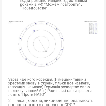
подій, реакцію. Наприклад останніми
роками в РФ “Можем повторить” ,
“Победобесие”
Зараз йде його корекція. (Німецьки танки з
хрестами знову в Україні, тільки все навпаки,
(опозиція -навпаки) Германія розвертає свою
політику в інший бік.) Радянські танки і ракети
летять “Проти НАТО”
2. Ілюзії, брехня, викривлення реальності,
пропаганда що є спадок від СРСР,