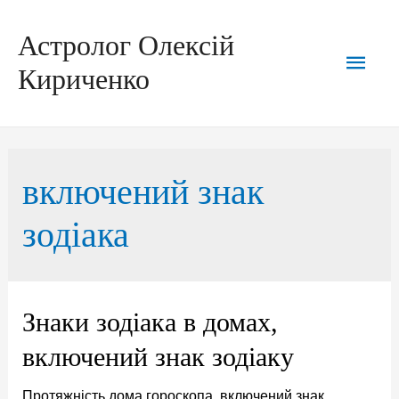
Перейти
до
вмісту
Астролог Олексій
Голо
Кириченко
мен
включений знак
зодіака
Знаки зодіака в домах,
включений знак зодіаку
Протяжність дома гороскопа, включений знак