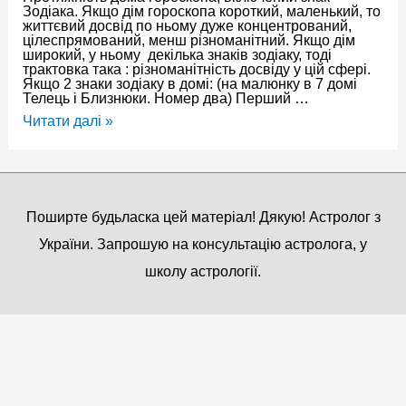
Зодіака. Якщо дім гороскопа короткий, маленький, то
життєвий досвід по ньому дуже концентрований,
цілеспрямований, менш різноманітний. Якщо дім
широкий, у ньому декілька знаків зодіаку, тоді
трактовка така : різноманітність досвіду у цій сфері.
Якщо 2 знаки зодіаку в домі: (на малюнку в 7 домі
Телець і Близнюки. Номер два) Перший …
Знаки
Читати далі »
зодіака
в
домах,
включений
знак
зодіаку
Поширте будьласка цей матеріал! Дякую! Астролог з
України. Запрошую на консультацію астролога, у
школу астрології.