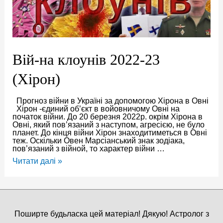
Вій-на клоунів 2022-23
(Хірон)
Прогноз війни в Україні за допомогою Хірона в Овні
Хірон -єдиний об’єкт в войовничому Овні на
початок війни. До 20 березня 2022р. окрім Хірона в
Овні, який пов’язаний з наступом, агресією, не було
планет. До кінця війни Хірон знаходитиметься в Овні
теж. Оскільки Овен Марсіанський знак зодіака,
пов’язаний з війной, то характер війни …
Вій-
Читати далі »
на
клоунів
2022-
23
(Хірон)
Поширте будьласка цей матеріал! Дякую! Астролог з