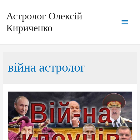
Перейти
до
вмісту
Астролог Олексій
Голо
Кириченко
мен
війна астролог