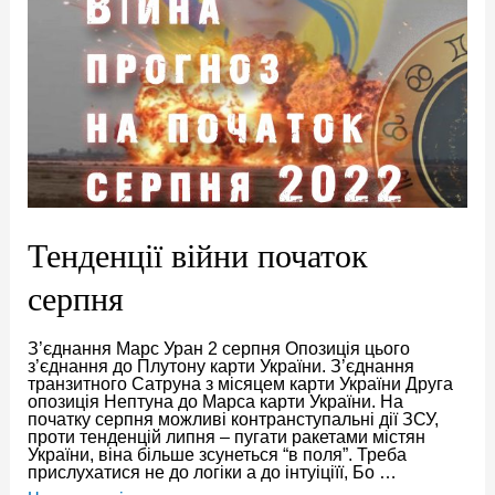
Тенденції війни початок
серпня
З’єднання Марс Уран 2 серпня Опозиція цього
з’єднання до Плутону карти України. З’єднання
транзитного Сатруна з місяцем карти України Друга
опозиція Нептуна до Марса карти України. На
початку серпня можливі контранступальні дії ЗСУ,
проти тенденцій липня – пугати ракетами містян
України, віна більше зсунеться “в поля”. Треба
прислухатися не до логіки а до інтуіціїї, Бо …