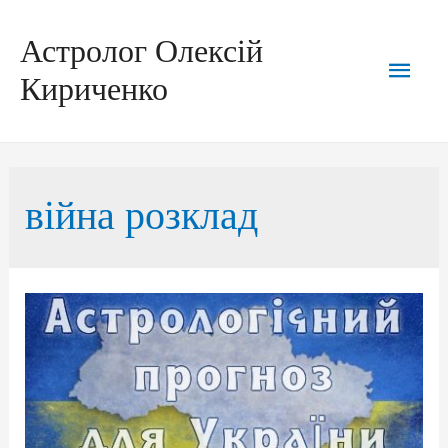
Перейти
до
вмісту
Астролог Олексій
Голо
Кириченко
мен
війна розклад