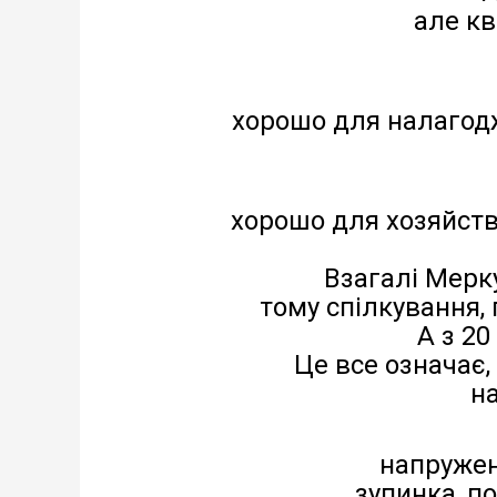
але кв
хорошо для налагодж
хорошо для хозяйств
Взагалі Мерку
тому спілкування, 
А з 20
Це все означає,
н
напруженн
зупинка, п