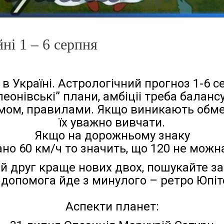
ні 1 – 6 серпня
 в Україні. Астрологічний прогноз 1-6 с
еонівські” плани, амбіціі треба баланс
мом, правилами. Якщо виникають обм
їх уважно вивчати.
Якщо на дорожньому знаку
но 60 км/ч то значить, що 120 не можна
й друг краще нових двох, пошукайте за
 допомога йде з минулого – ретро Юпіт
Аспекти планет: