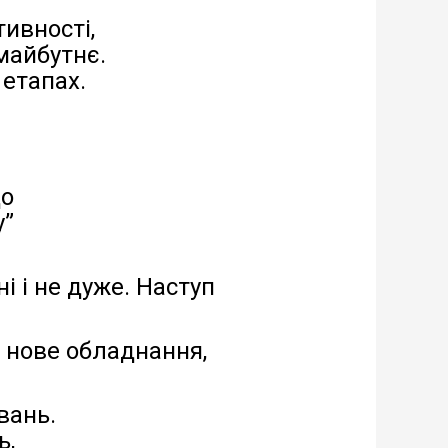
тивності,
майбутнє.
 етапах.
що
у”
 і не дуже. Наступ
 нове обладнання,
вань.
ь,