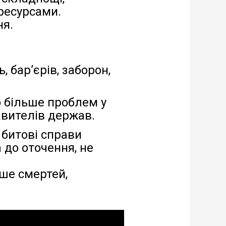
ресурсами.
ня.
 бар’єрів, заборон,
о більше проблем у
авителів держав.
, битові справи
а до оточення, не
ьше смертей,