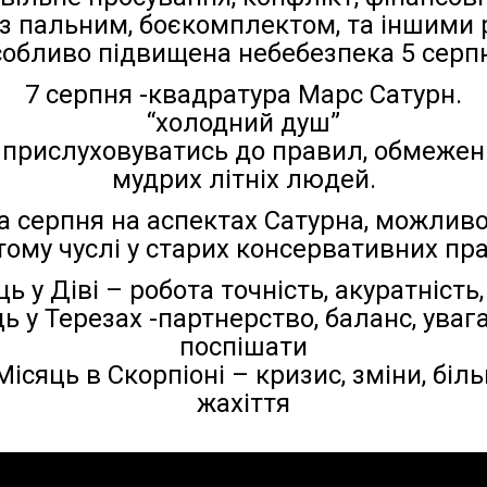
з пальним, боєкомплектом, та іншими 
обливо підвищена небебезпека 5 серп
7 серпня -квадратура Марс Сатурн.
“холодний душ”
прислуховуватись до правил, обмежень,
мудрих літніх людей.
а серпня на аспектах Сатурна, можлив
 тому чуслі у старих консервативних пр
ь у Діві – робота точність, акуратність
ь у Терезах -партнерство, баланс, уваг
поспішати
Місяць в Скорпіоні – кризис, зміни, біл
жахіття