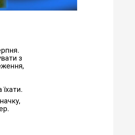
ерпня.
увати з
еження,
 їхати.
начку,
ер.