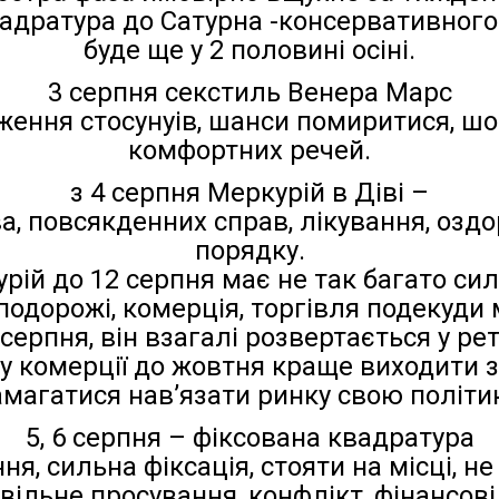
адратура до Сатурна -консервативного
буде ще у 2 половині осіні.
3 серпня секстиль Венера Марс
ення стосунуів, шанси помиритися, шоп
комфортних речей.
з 4 серпня Меркурій в Діві –
а, повсякденних справ, лікування, озд
порядку.
рій до 12 серпня має не так багато си
подорожі, комерція, торгівля подекуди
 серпня, він взагалі розвертається у ре
 у комерції до жовтня краще виходити з
амагатися нав’язати ринку свою політик
5, 6 серпня – фіксована квадратура
я, сильна фіксація, стояти на місці, не
овільне просування, конфлікт, фінансові