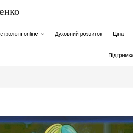
енко
трології online
Духовний розвиток
Ціна
Підтримк