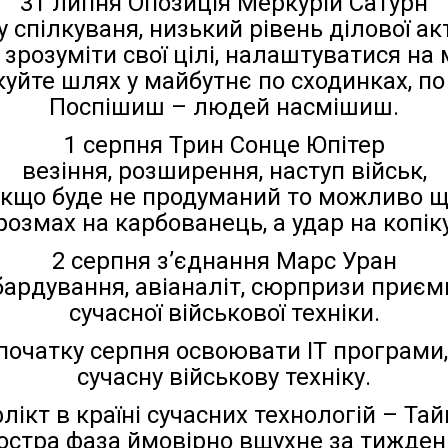
31 липня Опозиція Меркурій Сатурн
у спілкуваня, низький рівень ділової ак
зрозуміти свої цілі, налаштуватися на 
уйте шлях у майбутнє по сходинках, по
Поспішиш – людей насмішиш.
1 серпня Трин Сонце Юпітер
везіння, розширення, наступ військ,
кщо буде не продуманий то можливо 
розмах на карбованець, а удар на копік
2 серпня з’єднання Марс Уран
ардування, авіаналіт, сюрпризи приємні
сучасної військової техніки.
початку серпня освоювати IT програми,
сучасну військову техніку.
лікт в країні сучасних технологій – Тай
остра фаза ймовірно вщухне за тижден