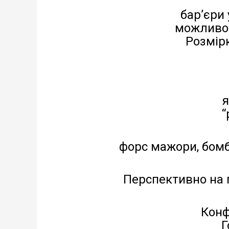
бар’єри 
можливо 
Розмірк
я
“
форс мажори, бомб
Перспективно на 
Конф
Г