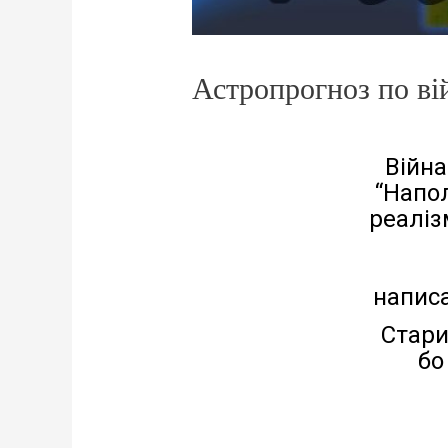
Астропрогноз по вій
Війна
“Напол
реаліз
написа
Стари
бо