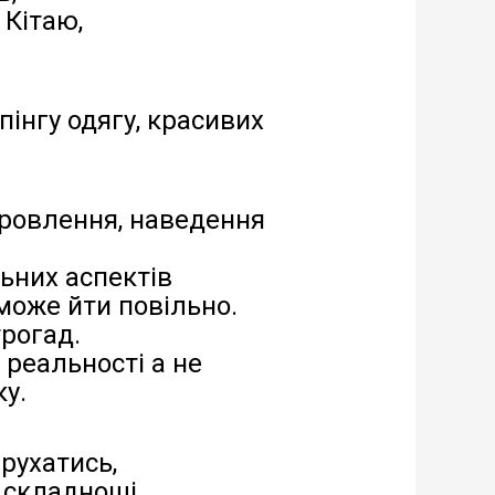
 Кітаю,
інгу одягу, красивих
оровлення, наведення
льних аспектів
 може йти повільно.
трогад.
 реальності а не
у.
 рухатись,
 складнощі,