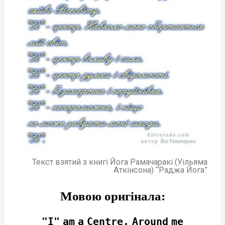
Текст взятий з книгі Йога Рамачаракі (Уільяма
Аткінсона) “Раджа Йога”
Мовою оригінала:
"I"
am
a
Centre.
Around
m
e