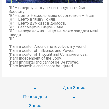
“Я” – в першу чергу не тіло, а душа, сяйво
Всесвіту.
“Я” – центр. Навколо мене обертається мій світ.
“Я” – центр впливу і сили.
“Я” – центр думки і свідомості.
“Я” – безсмертна і неруйнівна.
“Я” – непереможна, і ніщо не може завдати мені
шкоди.
“Я”.
“I”am a center. Around me revolves my world.
“I”am a center of Influence and Power.
“I”am a center of Thought and Consciousness.
“I”am Independent of the Body.
“I”am Immortal and cannot be Destroyed.
“I”am Invincible and cannot be Injured.
←
Далі Запис
Попередній
→
Запис