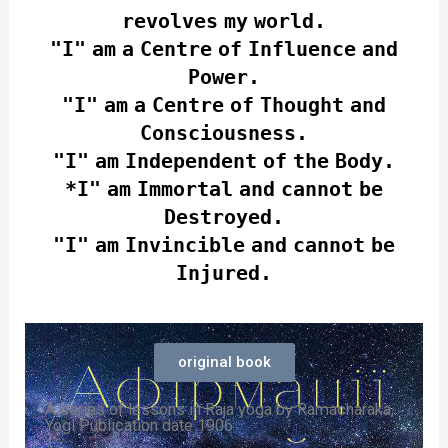
revolves
my
world.
"I"
am
a
Centre
of
Influence
and
Power.
"I"
am
a
Centre
of
Thought
and
Consciousness.
"I"
am
Independent
of
the
Body.
*
I
"
am
Immortal
and
cannot
be
Destroyed.
"I"
am
Invincible
and
cannot
be
Injured.
original book
A series of lessons in Raja yoga
by Ramacharaka,
Yogi Publication date 1906