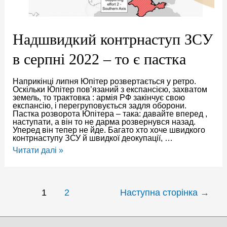
Надшвидкий контрнаступ ЗСУ
в серпні 2022 – то є пастка
Наприкінці липня Юпітер розвертається у ретро.
Оскільки Юпітер пов’язаний з експансією, захватом
земель, то трактовка : армія РФ закінчує свою
експансію, і перегруповується задля оборони.
Пастка розворота Юпітера – така: давайте вперед ,
наступати, а він то не дарма розвернувся назад.
Уперед він тепер не йде. Багато хто хоче швидкого
контрнаступу ЗСУ й швидкої деокупації, …
Надшвидкий
Читати далі »
контрнаступ
ЗСУ
в
серпні
Навігація
2022
1
2
Наступна сторінка
→
записів
–
то
є
пастка