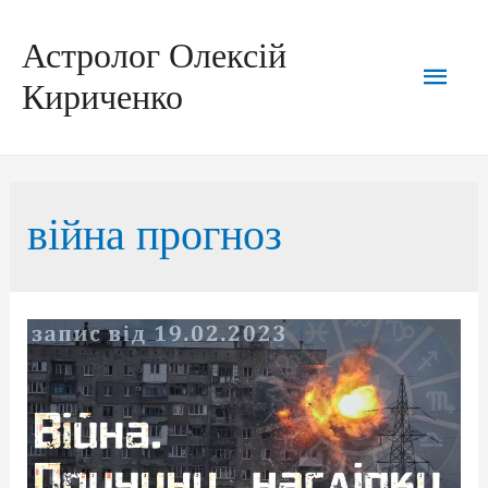
Перейти
до
вмісту
Астролог Олексій
Голо
Кириченко
мен
війна прогноз