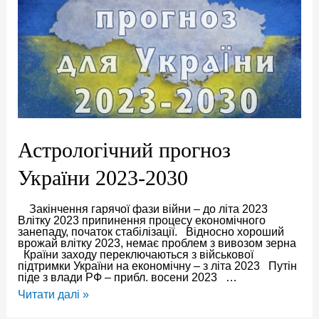
Астрологічний прогноз
України 2023-2030
Закінчення гарячої фази війни – до літа 2023
Влітку 2023 припинення процесу економічного
занепаду, початок стабілізації. Відносно хороший
врожай влітку 2023, немає проблем з вивозом зерна
Країни заходу переключаються з військової
підтримки України на економічну – з літа 2023 Путін
піде з влади РФ – прибл. восени 2023 …
Астрологічний
Читати далі »
прогноз
України