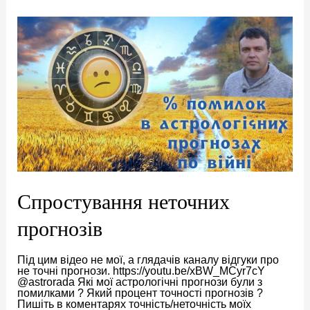
2023-
2030
Спростування неточних
прогнозів
Під цим відео не мої, а глядачів каналу відгуки про
не точні прогнози. https://youtu.be/xBW_MCyr7cY
@astrorada Які мої астрологічні прогнози були з
помилками ? Який процент точності прогнозів ?
Пишіть в коментарях точність/неточність моїх