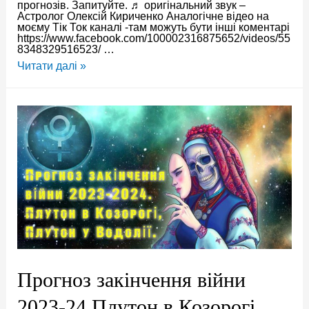
прогнозів. Запитуйте. ♬ оригінальний звук –
Астролог Олексій Кириченко Аналогічне відео на
моєму Тік Ток каналі -там можуть бути інші коментарі
https://www.facebook.com/100002316875652/videos/55
8348329516523/ …
Спростування
Читати далі »
неточних
прогнозів
Прогноз закінчення війни
2023-24 Плутон в Козорогі,