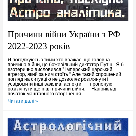
Причини війни України з РФ
2022-2023 років
Я погоджуюсь з тими хто вважає, що головна
причина війни, це божевільний диктатор Путін. Я б
езотерично висловився ” Імперський царський
егрегор, який за ним стоїть “ Але такий спрощений
погляд на ситуацію не дозволяє розглянути і
усвідомити інші важливі аспекти. І пропоную
розглянути ще інші причини війни. Наприклад
початок маштабного вторгнення …
Причини
Читати далі »
війни
України
з
РФ
2022-
2023
років