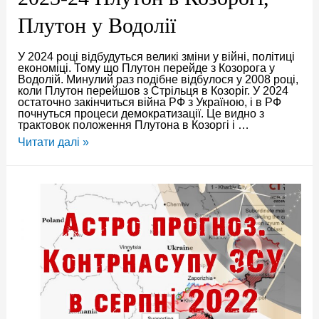
Плутон у Водолії
У 2024 році відбудуться великі зміни у війні, політиці
економіці. Тому що Плутон перейде з Козорога у
Водолій. Минулий раз подібне відбулося у 2008 році,
коли Плутон перейшов з Стрільця в Козоріг. У 2024
остаточно закінчиться війна РФ з Україною, і в РФ
почнуться процеси демократизації. Це видно з
трактовок положення Плутона в Козоргі і …
Прогноз
Читати далі »
закінчення
війни
2023-
24
Плутон
в
Козорогі,
Плутон
у
Водолії