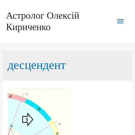
Перейти
до
вмісту
Астролог Олексій
Голо
Кириченко
мен
десцендент